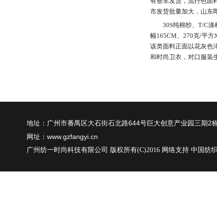
有整车发货，流行色面
市发货批量加大，山东
30S纯棉纱、T/C
幅165CM、270克
该类面料正面以花灰色
和时尚卫衣，对口服装
地址：广州市番禺区大石街石北路644号巨大创意产业园三期2栋
网址：www.gzfangyi.cn
广州纺一时尚科技有限公司
版权所有(C)2016
网络支持
中国纺