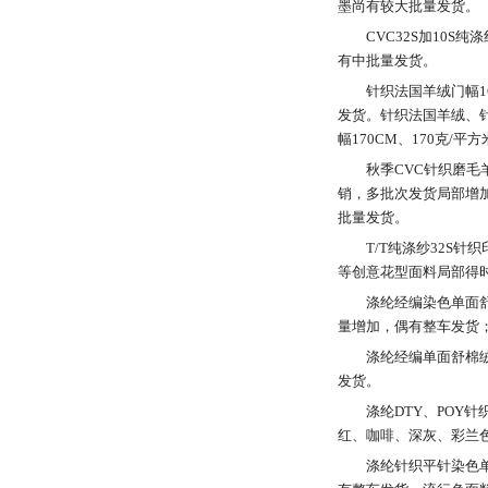
墨尚有较大批量发货。
CVC32S加10S
有中批量发货。
针织法国羊绒门幅1
发货。针织法国羊绒、针
幅170CM、170克
秋季CVC针织磨毛
销，多批次发货局部增加
批量发货。
T/T纯涤纱32S
等创意花型面料局部得
涤纶经编染色单面舒
量增加，偶有整车发货；
涤纶经编单面舒棉绒
发货。
涤纶DTY、POY
红、咖啡、深灰、彩兰
涤纶针织平针染色单面